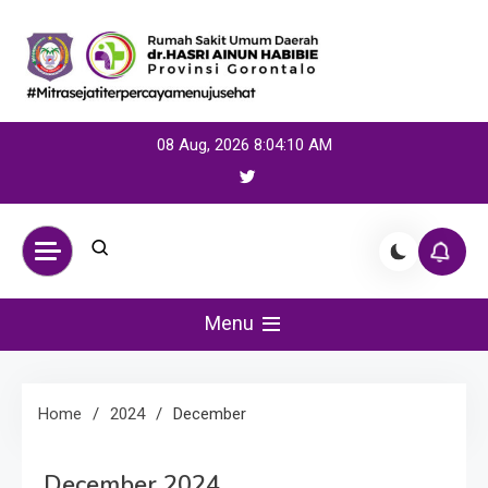
Skip
to
content
08 Aug, 2026
8:04:11 AM
Menu
Home
2024
December
December 2024