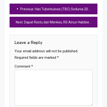
Post
Previous:
Hari Tuberkulosis (TBC) Sedunia 2025, RSUD Ainun gelar sosialisasi bertajuk ” Mengenal Tuberkulosis Paru Lebih Dekat”
navigation
Next:
Dapat Restu dari Menkes, RS Ainun Habibie Siap Jadi RS Unggulan di Kawasan Indonesia Timur
Leave a Reply
Your email address will not be published.
Required fields are marked
*
Comment
*